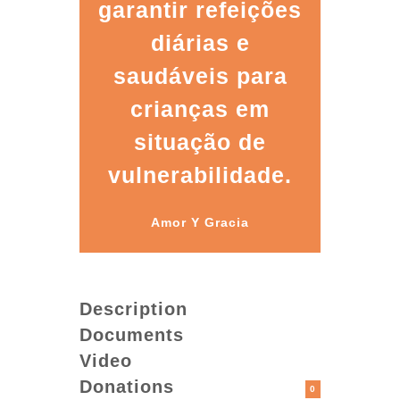
garantir refeições
diárias e
saudáveis para
crianças em
situação de
vulnerabilidade.
Amor Y Gracia
Description
Documents
Video
Donations
0