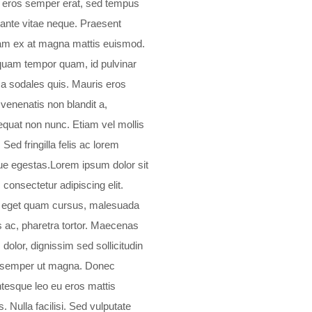
o eros semper erat, sed tempus
ante vitae neque. Praesent
am ex at magna mattis euismod.
iquam tempor quam, id pulvinar
 sodales quis. Mauris eros
 venenatis non blandit a,
quat non nunc. Etiam vel mollis
. Sed fringilla felis ac lorem
e egestas.Lorem ipsum dolor sit
 consectetur adipiscing elit.
 eget quam cursus, malesuada
s ac, pharetra tortor. Maecenas
 dolor, dignissim sed sollicitudin
 semper ut magna. Donec
ntesque leo eu eros mattis
s. Nulla facilisi. Sed vulputate