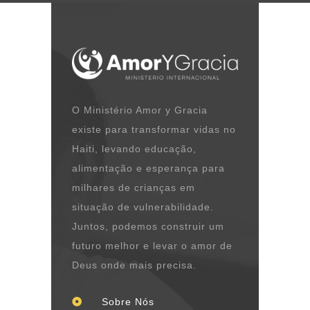
O Ministério Amor y Gracia
existe para transformar vidas no
Haiti, levando educação,
alimentação e esperança para
milhares de crianças em
situação de vulnerabilidade.
Juntos, podemos construir um
futuro melhor e levar o amor de
Deus onde mais precisa.
Sobre Nós