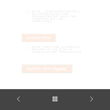
NOTE :
YOUR DONATION WILL
BE APPROVED BY THE
ADMINISTRATOR ONCE THE
TRANSFER WILL BE
COMPLETED
DONATE NOW
NOTE :
WAIT THE AUTOMATIC
RETURN TO THE SITE TO
COMPLETE THE TRANSACTION