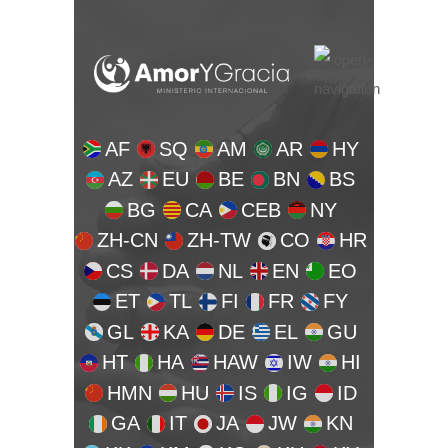
AF
SQ
AM
AR
HY
AZ
EU
BE
BN
BS
BG
CA
CEB
NY
ZH-CN
ZH-TW
CO
HR
CS
DA
NL
EN
EO
ET
TL
FI
FR
FY
GL
KA
DE
EL
GU
HT
HA
HAW
IW
HI
HMN
HU
IS
IG
ID
GA
IT
JA
JW
KN