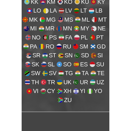
KK
KM
KO
KU
KY
LO
LA
LV
LT
LB
MK
MG
MS
ML
MT
MI
MR
MN
MY
NE
NO
PS
FA
PL
PT
PA
RO
RU
SM
GD
SR
ST
SN
SD
SI
SK
SL
SO
ES
SU
SW
SV
TG
TA
TE
TH
TR
UK
UR
UZ
VI
CY
XH
YI
YO
ZU