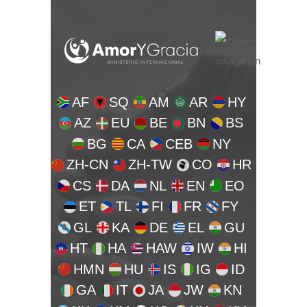
AF
SQ
AM
AR
HY
AZ
EU
BE
BN
BS
BG
CA
CEB
NY
ZH-CN
ZH-TW
CO
HR
CS
DA
NL
EN
EO
ET
TL
FI
FR
FY
GL
KA
DE
EL
GU
HT
HA
HAW
IW
HI
HMN
HU
IS
IG
ID
GA
IT
JA
JW
KN