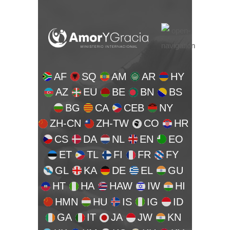
AF
SQ
AM
AR
HY
AZ
EU
BE
BN
BS
BG
CA
CEB
NY
ZH-CN
ZH-TW
CO
HR
CS
DA
NL
EN
EO
ET
TL
FI
FR
FY
GL
KA
DE
EL
GU
HT
HA
HAW
IW
HI
HMN
HU
IS
IG
ID
GA
IT
JA
JW
KN