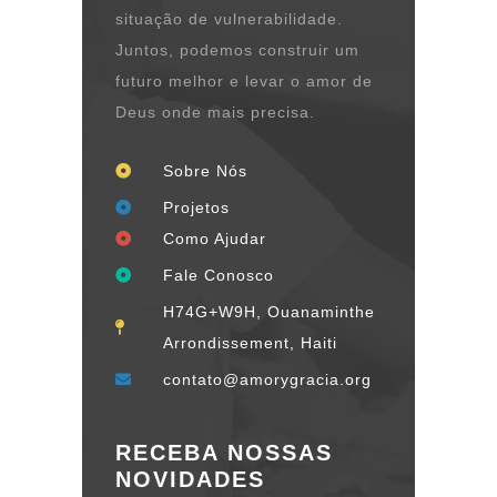
situação de vulnerabilidade.
Juntos, podemos construir um
futuro melhor e levar o amor de
Deus onde mais precisa.
Sobre Nós
Projetos
Como Ajudar
Fale Conosco
H74G+W9H, Ouanaminthe
Arrondissement, Haiti
contato@amorygracia.org
RECEBA NOSSAS
NOVIDADES