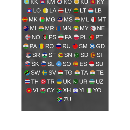
KK
KM
KO
KU
KY
LO
LA
LV
LT
LB
MK
MG
MS
ML
MT
MI
MR
MN
MY
NE
NO
PS
FA
PL
PT
PA
RO
RU
SM
GD
SR
ST
SN
SD
SI
SK
SL
SO
ES
SU
SW
SV
TG
TA
TE
TH
TR
UK
UR
UZ
VI
CY
XH
YI
YO
ZU