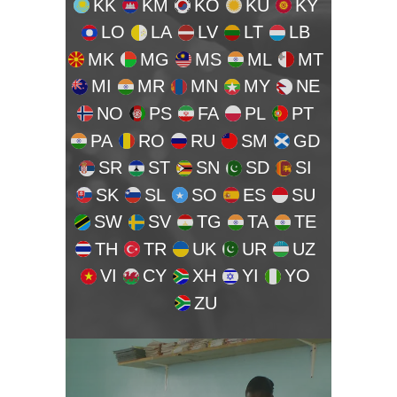
KK
KM
KO
KU
KY
LO
LA
LV
LT
LB
MK
MG
MS
ML
MT
MI
MR
MN
MY
NE
NO
PS
FA
PL
PT
PA
RO
RU
SM
GD
SR
ST
SN
SD
SI
SK
SL
SO
ES
SU
SW
SV
TG
TA
TE
TH
TR
UK
UR
UZ
VI
CY
XH
YI
YO
ZU