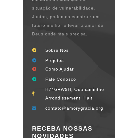
situação de vulnerabilidade.
Juntos, podemos construir um
futuro melhor e levar o amor de
Deus onde mais precisa.
Sobre Nós
Projetos
Como Ajudar
Fale Conosco
H74G+W9H, Ouanaminthe
Arrondissement, Haiti
contato@amorygracia.org
RECEBA NOSSAS
NOVIDADES