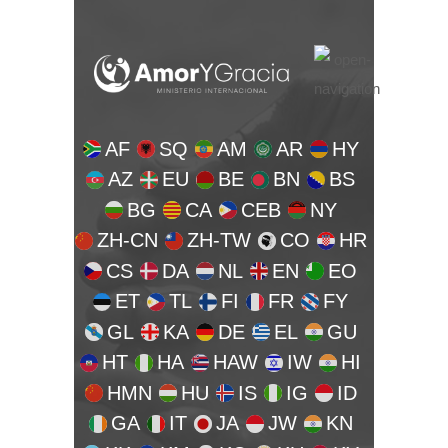
AF
SQ
AM
AR
HY
AZ
EU
BE
BN
BS
BG
CA
CEB
NY
ZH-CN
ZH-TW
CO
HR
CS
DA
NL
EN
EO
ET
TL
FI
FR
FY
GL
KA
DE
EL
GU
HT
HA
HAW
IW
HI
HMN
HU
IS
IG
ID
GA
IT
JA
JW
KN