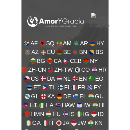
AF
SQ
AM
AR
HY
AZ
EU
BE
BN
BS
BG
CA
CEB
NY
ZH-CN
ZH-TW
CO
HR
CS
DA
NL
EN
EO
ET
TL
FI
FR
FY
GL
KA
DE
EL
GU
HT
HA
HAW
IW
HI
HMN
HU
IS
IG
ID
GA
IT
JA
JW
KN