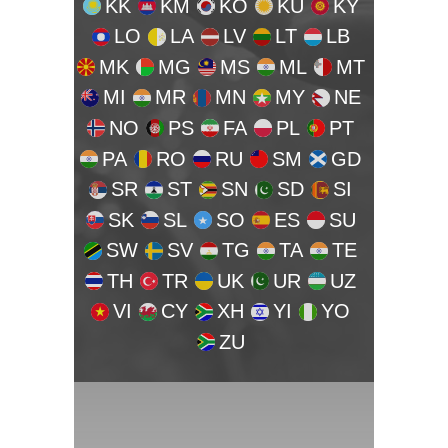
KK
KM
KO
KU
KY
LO
LA
LV
LT
LB
MK
MG
MS
ML
MT
MI
MR
MN
MY
NE
NO
PS
FA
PL
PT
PA
RO
RU
SM
GD
SR
ST
SN
SD
SI
SK
SL
SO
ES
SU
SW
SV
TG
TA
TE
TH
TR
UK
UR
UZ
VI
CY
XH
YI
YO
ZU