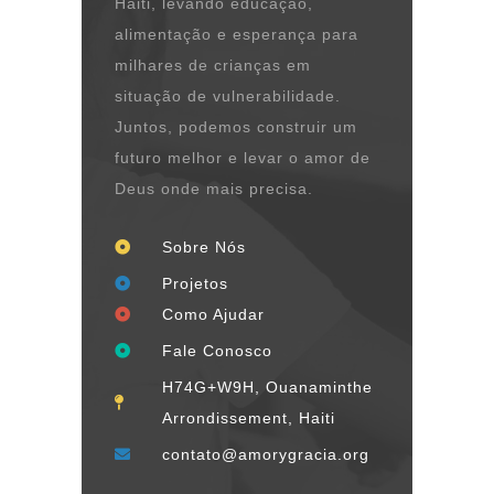
Haiti, levando educação,
alimentação e esperança para
milhares de crianças em
situação de vulnerabilidade.
Juntos, podemos construir um
futuro melhor e levar o amor de
Deus onde mais precisa.
Sobre Nós
Projetos
Como Ajudar
Fale Conosco
H74G+W9H, Ouanaminthe
Arrondissement, Haiti
contato@amorygracia.org