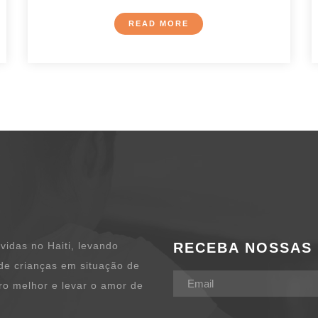
READ MORE
vidas no Haiti, levando
RECEBA NOSSAS
de crianças em situação de
ro melhor e levar o amor de