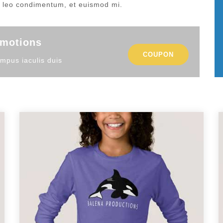
leo condimentum, et euismod mi.
omotions
COUPON
mpus iaculis duis