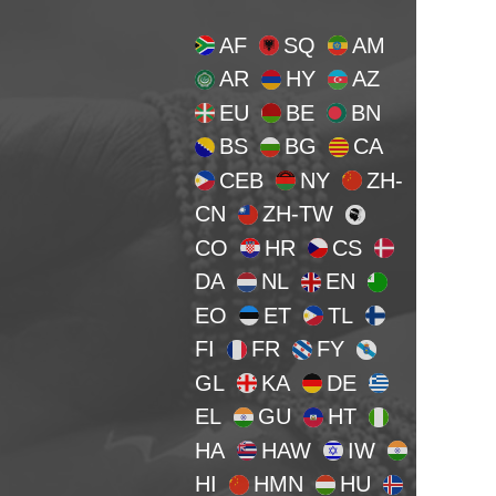
AF
SQ
AM
AR
HY
AZ
EU
BE
BN
BS
BG
CA
CEB
NY
ZH-
CN
ZH-TW
CO
HR
CS
DA
NL
EN
EO
ET
TL
FI
FR
FY
GL
KA
DE
EL
GU
HT
HA
HAW
IW
HI
HMN
HU