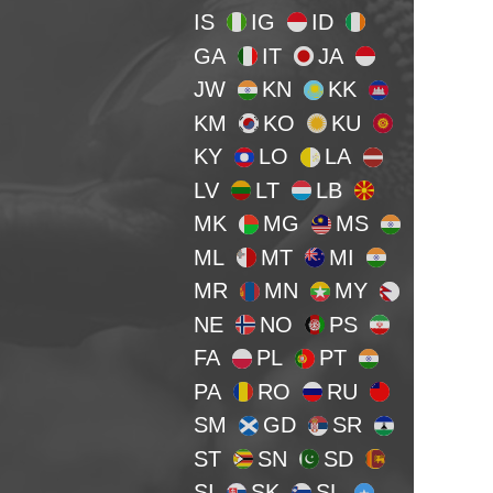
IS
IG
ID
GA
IT
JA
JW
KN
KK
KM
KO
KU
KY
LO
LA
LV
LT
LB
MK
MG
MS
ML
MT
MI
MR
MN
MY
NE
NO
PS
FA
PL
PT
PA
RO
RU
SM
GD
SR
ST
SN
SD
SI
SK
SL