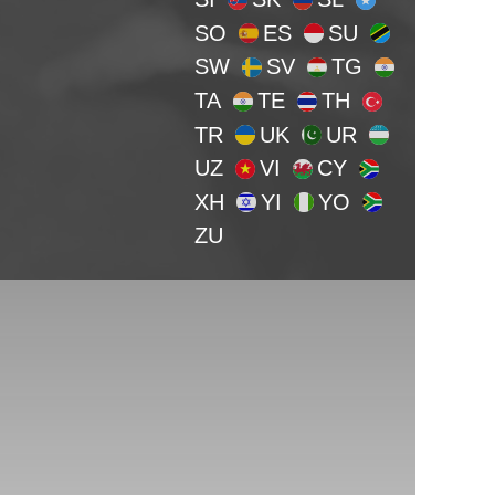
SO
ES
SU
SW
SV
TG
TA
TE
TH
TR
UK
UR
UZ
VI
CY
XH
YI
YO
ZU