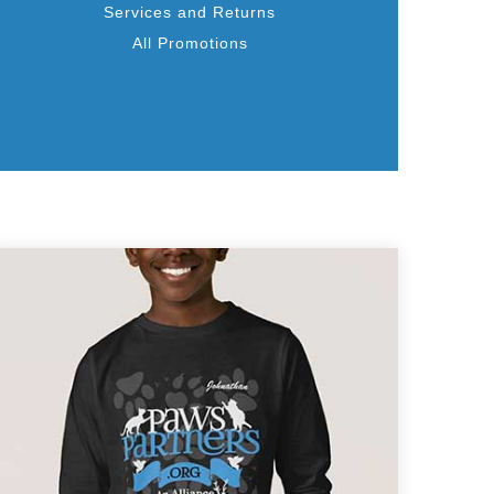
Services and Returns
All Promotions