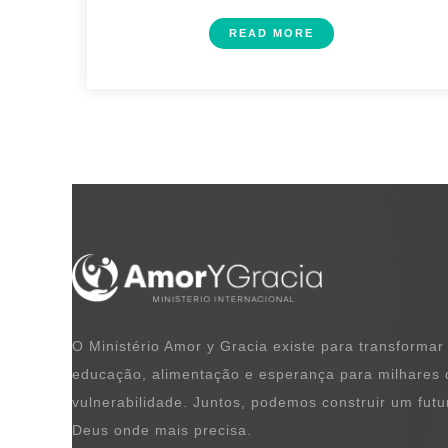
READ MORE
O Ministério Amor y Gracia existe para transformar 
educação, alimentação e esperança para milhares 
vulnerabilidade. Juntos, podemos construir um futu
Deus onde mais precisa.