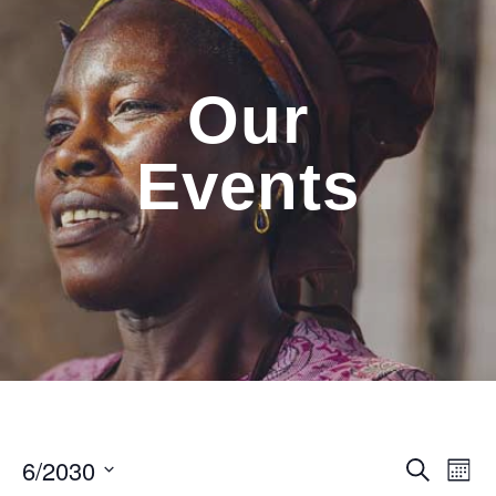
Our
Events
6/2030
PESQ
Na
Procurar
Mês
eventos