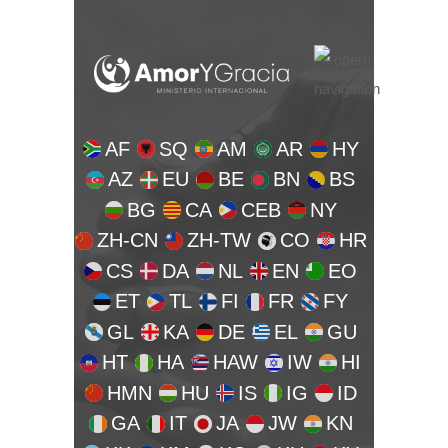
AF
SQ
AM
AR
HY
AZ
EU
BE
BN
BS
BG
CA
CEB
NY
ZH-CN
ZH-TW
CO
HR
CS
DA
NL
EN
EO
ET
TL
FI
FR
FY
GL
KA
DE
EL
GU
HT
HA
HAW
IW
HI
HMN
HU
IS
IG
ID
GA
IT
JA
JW
KN