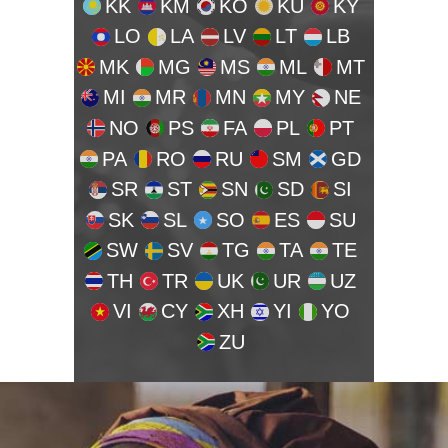
KK
KM
KO
KU
KY
LO
LA
LV
LT
LB
MK
MG
MS
ML
MT
MI
MR
MN
MY
NE
NO
PS
FA
PL
PT
PA
RO
RU
SM
GD
SR
ST
SN
SD
SI
SK
SL
SO
ES
SU
SW
SV
TG
TA
TE
TH
TR
UK
UR
UZ
VI
CY
XH
YI
YO
ZU