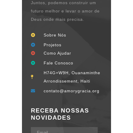
Juntos, podemos construir um
futuro melhor e levar o amor de
Deus onde mais precisa.
Sobre Nós
Projetos
Como Ajudar
Fale Conosco
H74G+W9H, Ouanaminthe
Arrondissement, Haiti
contato@amorygracia.org
RECEBA NOSSAS
NOVIDADES