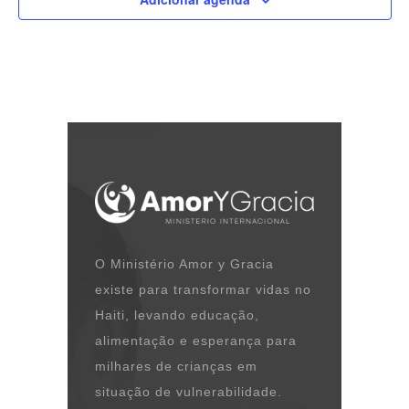
O Ministério Amor y Gracia
existe para transformar vidas no
Haiti, levando educação,
alimentação e esperança para
milhares de crianças em
situação de vulnerabilidade.